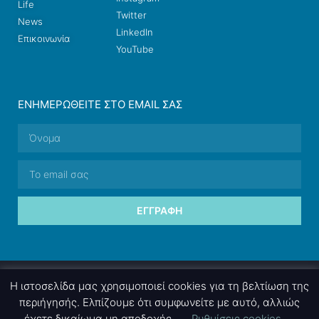
Life
Twitter
News
LinkedIn
Επικοινωνία
YouTube
ΕΝΗΜΕΡΩΘΕΊΤΕ ΣΤΟ EMAIL ΣΑΣ
ΕΓΓΡΑΦΉ
© 2026 nettings, ltd. All rights reserved.
Η ιστοσελίδα μας χρησιμοποιεί cookies για τη βελτίωση της
περιήγησής. Ελπίζουμε ότι συμφωνείτε με αυτό, αλλιώς
έχετε δικαίωμα μη αποδοχής.
Ρυθμίσεις cookies