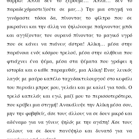
θαρρώ! Απλά δεν το ξέρουμε… Απλά… δεν το
παραδεχόμαστε!(ούτε σε μας…) Την μια στιγμή να
γινόμαστε τόσοι δα, πίνοντας το φίλτρο που σε
μικραίνει και την άλλη να ψηλώνουμε παίρνοντας μπόι
και αγγίζοντας τον ουρανό πίνοντας το μαγικό υγρό
που σε κάνει να πιάνεις άστρα! Αλίκη… μέσα στην
παράνοια ενός κόσμου τρελού, μέσα στην αλήθεια που
φτιάχνει ένα ψέμα, μέσα στα ψέματα που γράφει η
ιστορία και ο κάθε παραμυθάς, μια Αλίκη! Ένας λευκός
λαγός με μαύρο καπέλο ταχυδακτυλουργού στο κεφάλι
του περνάει μπρος μου, γελάει και με καλεί για τσάι. Ο
τρελό καπελάς και εγώ, μαζί μου το περισσοτερότερο,
που κρύβει μια στιγμή! Ανακάλυψε την Αλίκη μέσα σου,
μην την φοβηθείς, άσε τους άλλους να σε δουν μικρό και
αδύναμο για να γίνεις ψηλός με την αγάπη! Άσε τους
άλλους να σε δουν πανύψηλο και δυνατό για να