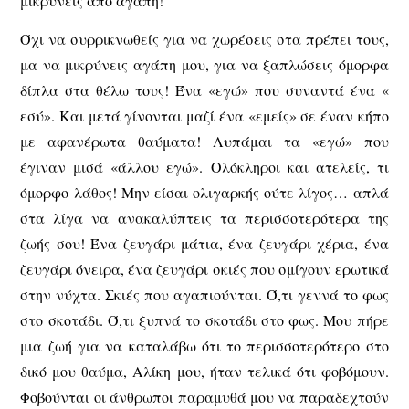
μικρύνεις από αγάπη!
Όχι να συρρικνωθείς για να χωρέσεις στα πρέπει τους,
μα να μικρύνεις αγάπη μου, για να ξαπλώσεις όμορφα
δίπλα στα θέλω τους! Ένα «εγώ» που συναντά ένα «
εσύ». Και μετά γίνονται μαζί ένα «εμείς» σε έναν κήπο
με αφανέρωτα θαύματα! Λυπάμαι τα «εγώ» που
έγιναν μισά «άλλου εγώ». Ολόκληροι και ατελείς, τι
όμορφο λάθος! Μην είσαι ολιγαρκής ούτε λίγος… απλά
στα λίγα να ανακαλύπτεις τα περισσοτερότερα της
ζωής σου! Ένα ζευγάρι μάτια, ένα ζευγάρι χέρια, ένα
ζευγάρι όνειρα, ένα ζευγάρι σκιές που σμίγουν ερωτικά
στην νύχτα. Σκιές που αγαπιούνται. Ό,τι γεννά το φως
στο σκοτάδι. Ό,τι ξυπνά το σκοτάδι στο φως. Μου πήρε
μια ζωή για να καταλάβω ότι το περισσοτερότερο στο
δικό μου θαύμα, Αλίκη μου, ήταν τελικά ότι φοβόμουν.
Φοβούνται οι άνθρωποι παραμυθά μου να παραδεχτούν