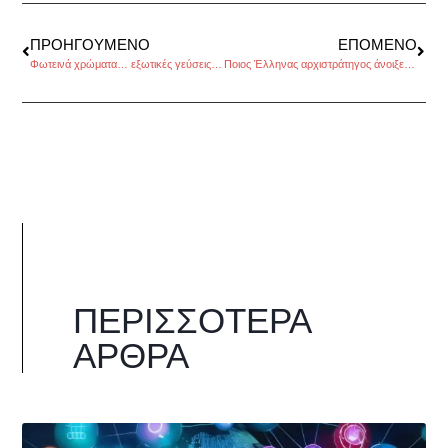
ΠΡΟΗΓΟΎΜΕΝΟ
ΕΠΌΜΕΝΟ
Φωτεινά χρώματα… εξωτικές γεύσεις, της Εμμανουέλας Κόκκαλη
Ποιος Έλληνας αρχιστράτηγος άνοιξε τις πόρτες στους Γερμανούς; του Βαγγέλη Γεωργίου
ΠΕΡΙΣΣΌΤΕΡΑ
ΆΡΘΡΑ