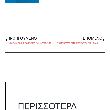
ΠΡΟΗΓΟΎΜΕΝΟ
ΕΠΌΜΕΝΟ
Ποιες είναι οι κορυφαίες δεξιότητες στο ψηφιακό μάρκετινγκ
Επιστήμονες επιβεβαίωσαν τη θεωρία της σχετικότητας του Αϊνστάιν
ΠΕΡΙΣΣΌΤΕΡΑ