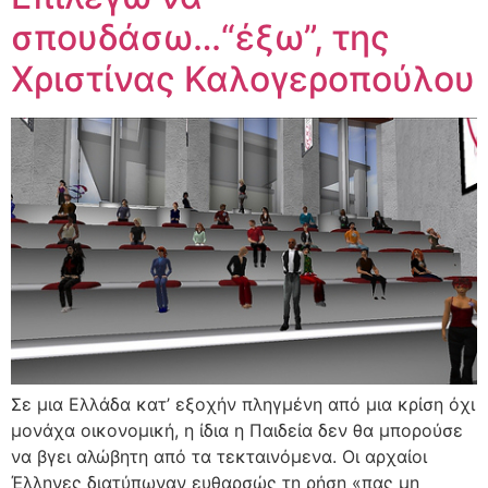
σπουδάσω…“έξω”, της
Χριστίνας Καλογεροπούλου
Σε μια Ελλάδα κατ’ εξοχήν πληγμένη από μια κρίση όχι
μονάχα οικονομική, η ίδια η Παιδεία δεν θα μπορούσε
να βγει αλώβητη από τα τεκταινόμενα. Οι αρχαίοι
Έλληνες διατύπωναν ευθαρσώς τη ρήση «πας μη