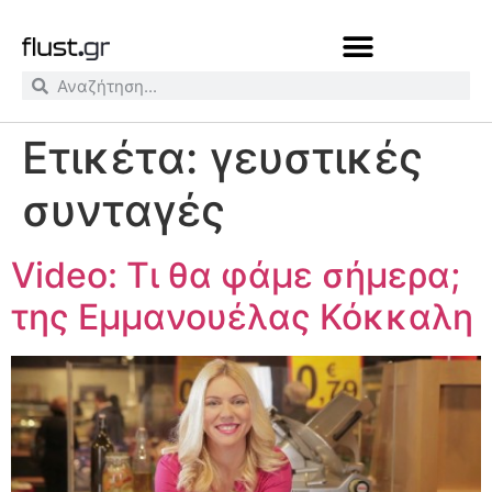
Ετικέτα:
γευστικές
συνταγές
Video: Τι θα φάμε σήμερα;
της Εμμανουέλας Κόκκαλη