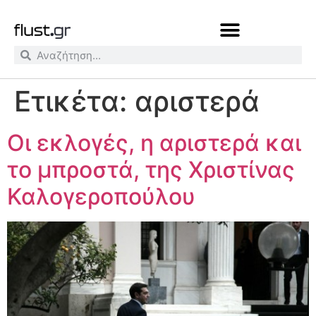
Ετικέτα:
αριστερά
Οι εκλογές, η αριστερά και
το μπροστά, της Χριστίνας
Καλογεροπούλου