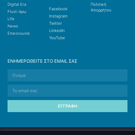
Digital Era
Πολιτική
Facebook
Απορρήτου
Flust-άρω
Instagram
Life
Twitter
News
LinkedIn
Επικοινωνία
YouTube
ΕΝΗΜΕΡΩΘΕΊΤΕ ΣΤΟ EMAIL ΣΑΣ
ΕΓΓΡΑΦΉ
© 2026 nettings, ltd. All rights reserved.