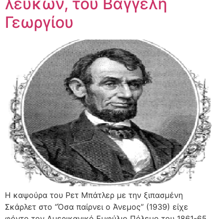
λευκών, του Βαγγέλη
Γεωργίου
Η καψούρα του Ρετ Μπάτλερ με την ξιπασμένη
Σκάρλετ στο “Όσα παίρνει ο Άνεμος” (1939) είχε
φόντο τον Αμερικανικό Εμφύλιο Πόλεμο του 1861-65,