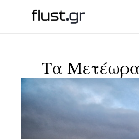
Tα Mετέωρα 