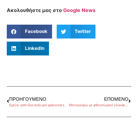
Ακολουθήστε μας στο
Google News
Facebook
Twitter
LinkedIn
ΠΡΟΗΓΟΎΜΕΝΟ
ΕΠΌΜΕΝΟ
Εμένα, γιατί όλα αυτά μου φαίνονται επικίνδυνα;, του Μιχάλη Καβουκλή
Μπλογκάρω με φθινοπωρινό γλυκάκι, της Εμμανουέλας Κόκκαλη