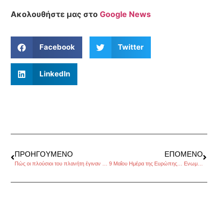
Ακολουθήστε μας στο
Google News
Facebook
Twitter
LinkedIn
ΠΡΟΗΓΟΎΜΕΝΟ
ΕΠΌΜΕΝΟ
Πώς οι πλούσιοι του πλανήτη έγιναν πλούσιοι; Έτυχε!, του Charles Kenny
9 Μαΐου Ημέρα της Ευρώπης… Ενωμένης ή μη;, της Μαγδαληνής Τσουρδιού