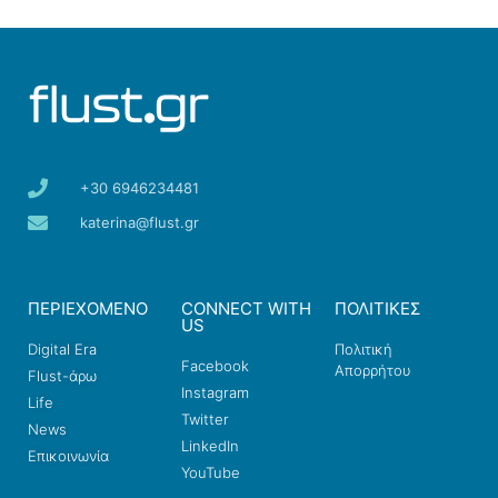
+30 6946234481
katerina@flust.gr
ΠΕΡΙΕΧΟΜΕΝΟ
CONNECT WITH
ΠΟΛΙΤΙΚΕΣ
US
Digital Era
Πολιτική
Facebook
Απορρήτου
Flust-άρω
Instagram
Life
Twitter
News
LinkedIn
Επικοινωνία
YouTube