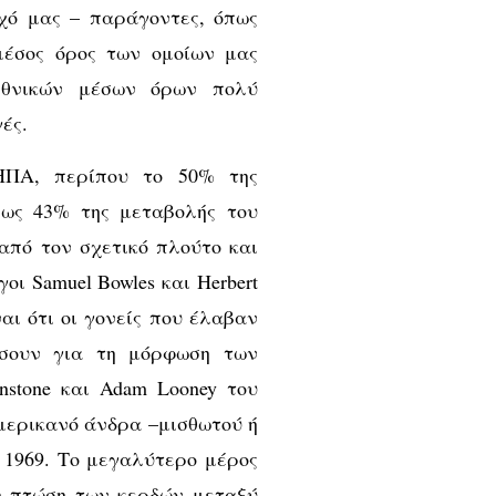
χό μας – παράγοντες, όπως
μέσος όρος των ομοίων μας
εθνικών μέσων όρων πολύ
ές.
 ΗΠΑ, περίπου το 50% της
έως 43% της μεταβολής του
από τον σχετικό πλούτο και
οι Samuel Bowles και Herbert
ναι ότι οι γονείς που έλαβαν
ίσουν για τη μόρφωση των
nstone και Adam Looney του
 Αμερικανό άνδρα –μισθωτού ή
ο 1969. Το μεγαλύτερο μέρος
η πτώση των κερδών μεταξύ