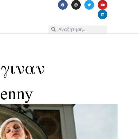
έγιναν
Kenny