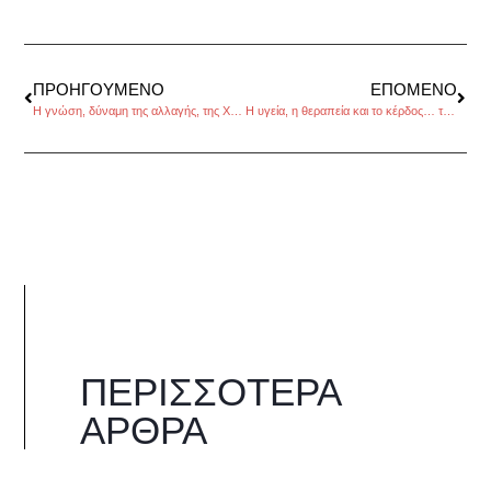
ΠΡΟΗΓΟΎΜΕΝΟ
ΕΠΌΜΕΝΟ
Η γνώση, δύναμη της αλλαγής, της Χριστίνας Καλογεροπούλου
Η υγεία, η θεραπεία και το κέρδος… της Κικής Τσακίρη
ΠΕΡΙΣΣΌΤΕΡΑ
ΆΡΘΡΑ