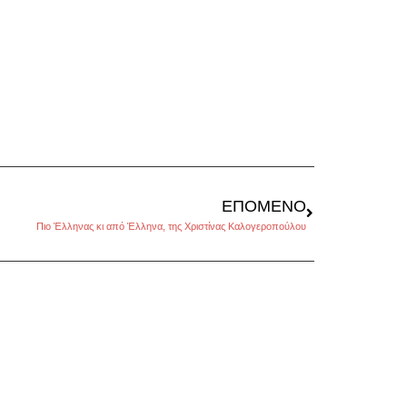
ΕΠΌΜΕΝΟ
Πιο Έλληνας κι από Έλληνα, της Χριστίνας Καλογεροπούλου