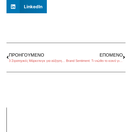
LinkedIn
ΠΡΟΗΓΟΎΜΕΝΟ
ΕΠΌΜΕΝΟ
3 Στρατηγικές Μάρκετινγκ για αύξηση πωλήσεων
Brand Sentiment: Τι νιώθει το κοινό για το brand σου;