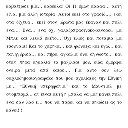
καβάτζωσε μια… καρέκλα! Οι 11 όμως ααααα… αυτή
είναι μια άλλη ιστορία! Αυτοί εκεί στο γρασίδι… εκεί
στα δίχτυα… εκεί στον ιδρώτα μας έκαναν και πάλι
ένα…. Ένα… ένα όχι γαλαζοπρασινοκοκκινοροζ, μα
Μπλε και λευκό σκέτο… Όχι ελιές και ποτάμια μα
τσουνάμι! Και το χάρηκα… και φώναξα και εγώ… και
πανηγύρισα… και πήρα αγκαλιά ένα άγνωστο… και
όταν πήρα αγκαλιά το μαξιλάρι μου, είδα όμορφα
όνειρα μετά από καιρό…. Για αυτό σου λέω
σαχλοδημοσιογραφάκο που μου σχολίαζες την Εθνική
με… “Εθνική υπερηφάνια” και το Μουντιάλ με
σνομπισμό… αν είναι αυτή η μπάλα να μας κάνει πάλι
ένα σαν λαό ε… που να πάρει και να σηκώσει ας το
κάνει!!!