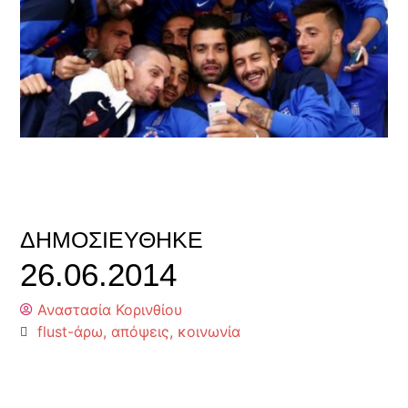
ΔΗΜΟΣΙΕΎΘΗΚΕ
26.06.2014
Αναστασία Κορινθίου
flust-άρω
,
απόψεις
,
κοινωνία