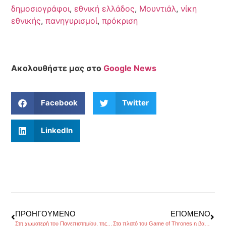
δημοσιογράφοι
,
εθνική ελλάδος
,
Μουντιάλ
,
νίκη
εθνικής
,
πανηγυρισμοί
,
πρόκριση
Ακολουθήστε μας στο
Google News
Facebook
Twitter
LinkedIn
ΠΡΟΗΓΟΎΜΕΝΟ
ΕΠΌΜΕΝΟ
Στη χωματερή του Πανεπιστημίου, της Χριστίνας Καλογεροπούλου
Στα πλατό του Game of Thrones η βασίλισσα της Αγγλίας