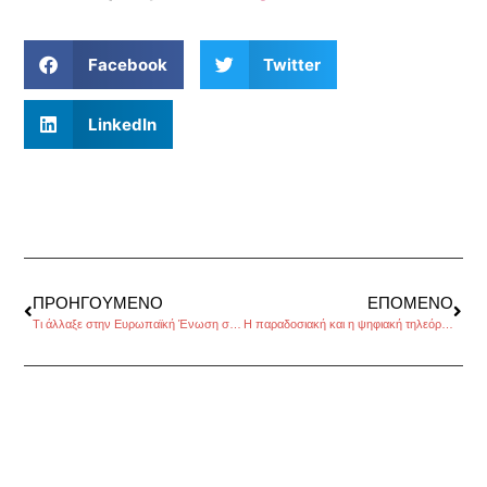
Facebook
Twitter
LinkedIn
ΠΡΟΗΓΟΎΜΕΝΟ
ΕΠΌΜΕΝΟ
Τι άλλαξε στην Ευρωπαϊκή Ένωση στον τομέα της ισότητας των δύο φύλων
Η παραδοσιακή και η ψηφιακή τηλεόραση, της Κατερίνας Σταματελοπούλου