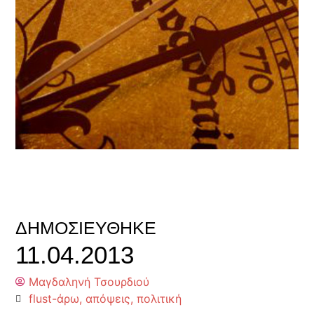
ΔΗΜΟΣΙΕΎΘΗΚΕ
11.04.2013
Μαγδαληνή Τσουρδιού
flust-άρω
,
απόψεις
,
πολιτική