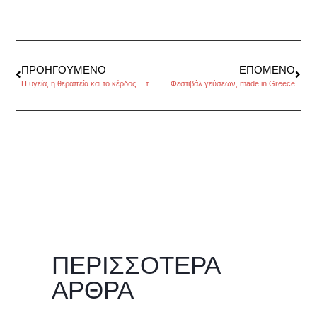
ΠΡΟΗΓΟΎΜΕΝΟ
ΕΠΌΜΕΝΟ
Η υγεία, η θεραπεία και το κέρδος… της Κικής Τσακίρη
Φεστιβάλ γεύσεων, made in Greece
ΠΕΡΙΣΣΌΤΕΡΑ
ΆΡΘΡΑ