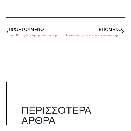
ΠΡΟΗΓΟΎΜΕΝΟ
ΕΠΌΜΕΝΟ
Πως θα ταξιδεύουμε με τα νέα αεροπλάνα
Τι είναι τα topics στα reels του instagram
ΠΕΡΙΣΣΌΤΕΡΑ
ΆΡΘΡΑ