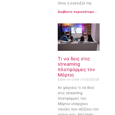
όπου η ευελιξία της
Διαβάστε περισσότερα...
Τι να δεις στις
streaming
πλατφόρμες τον
Μάρτιο
Editor-in-Chief
01/03/2026
Αν ψάχνεις τι να δεις
στις streaming
πλατφόρμες τον
Μάρτιο υπάρχουν
ταινίες που αξίζουν τον
χρόνο σου. Από high-