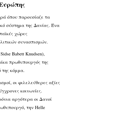
 Ευρώπης
ιρά όπου παρουσίαζε τα
τικό σύστημα της Δανίας. Ένα
παϊκές χώρες
ολιτικών συνασπισμών.
idse Babett Knudsen),
αίκα πρωθυπουργός της
 της κόμμα.
σμοί, οι φιλελεύθερες αξίες
ύγχρονες κοινωνίες.
ρόνια αργότερα οι Δανοί
θυπουργό, την Helle