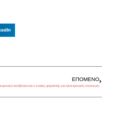
kedIn
ΕΠΌΜΕΝΟ
κτρονικά απόβλητα και ο ενιαίος φορτιστής για ηλεκτρονικές συσκευές