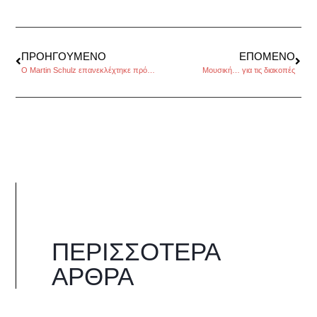
ΠΡΟΗΓΟΎΜΕΝΟ
ΕΠΌΜΕΝΟ
Ο Martin Schulz επανεκλέχτηκε πρόεδρος του Ευρωκοινοβουλίου
Μουσική… για τις διακοπές
ΠΕΡΙΣΣΌΤΕΡΑ
ΆΡΘΡΑ