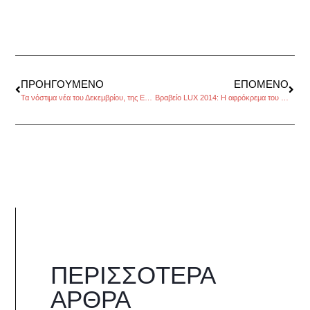
ΠΡΟΗΓΟΎΜΕΝΟ
ΕΠΌΜΕΝΟ
Τα νόστιμα νέα του Δεκεμβρίου, της Εμμανουέλας Κόκκαλη
Βραβείο LUX 2014: Η αφρόκρεμα του ευρωπαϊκού κινηματογράφου
ΠΕΡΙΣΣΌΤΕΡΑ
ΆΡΘΡΑ