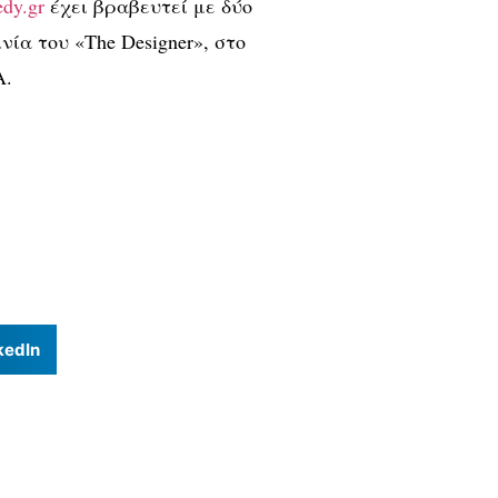
dy.gr
έχει βραβευτεί με δύο
νία του «The Designer», στο
Α.
kedIn