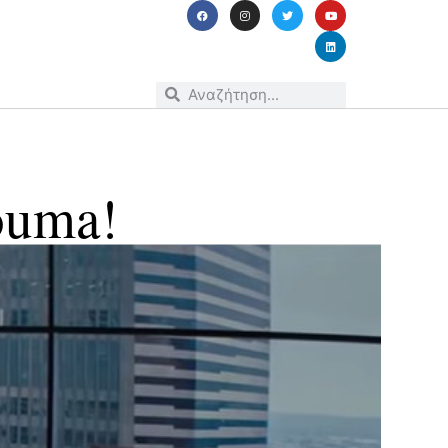
ouma!