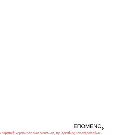
ΕΠΌΜΕΝΟ
ν ‘ιαματική’ χερσόνησο των Μεθάνων, της Χριστίνας Καλογεροπούλου