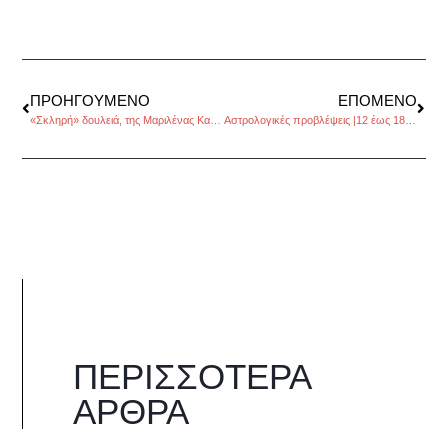
ΠΡΟΗΓΟΎΜΕΝΟ
ΕΠΌΜΕΝΟ
«Σκληρή» δουλειά, της Μαριλένας Καραφώτη
Αστρολογικές προβλέψεις |12 έως 18 Μαΐου2014, από τον Πέρρη Κρητικό
ΠΕΡΙΣΣΌΤΕΡΑ
ΆΡΘΡΑ