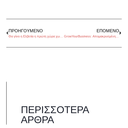
ΠΡΟΗΓΟΎΜΕΝΟ
ΕΠΌΜΕΝΟ
Θα γίνει η Ελβετία η πρώτη χώρα χωρίς ιατρικές δοκιμές σε ζώα;
GrowYourBusiness: Απομακρυσμένη Συνεργασία-Ψηφιακές Λύσεις Οργάνωσης Επιχείρησης
ΠΕΡΙΣΣΌΤΕΡΑ
ΆΡΘΡΑ