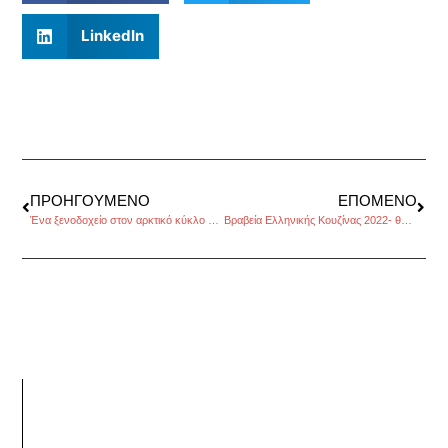
LinkedIn
ΠΡΟΗΓΟΎΜΕΝΟ
ΕΠΌΜΕΝΟ
Ένα ξενοδοχείο στον αρκτικό κύκλο με ιδιαίτερη φιλοσοφία
Βραβεία Ελληνικής Κουζίνας 2022- θάλασσες χωρίς αποτύπωμα