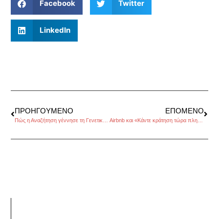
Facebook
Twitter
LinkedIn
ΠΡΟΗΓΟΎΜΕΝΟ
ΕΠΌΜΕΝΟ
Πώς η Αναζήτηση γέννησε τη Γενετική Τεχνητή Νοημοσύνη
Airbnb και «Κάντε κράτηση τώρα πληρώστε αργότερα»