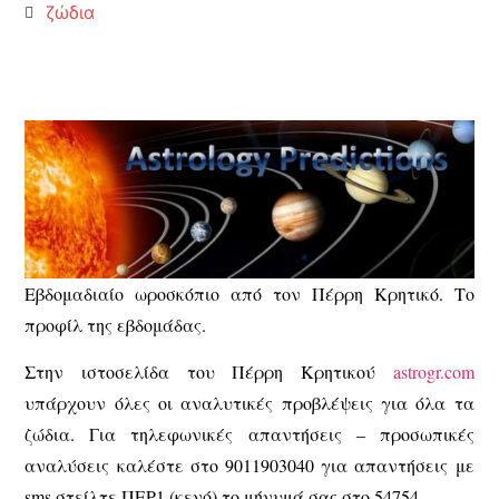
ζώδια
Εβδομαδιαίο ωροσκόπιο από τον Πέρρη Κρητικό. Το
προφίλ της εβδομάδας.
Στην ιστοσελίδα του Πέρρη Κρητικού
astrogr.com
υπάρχουν όλες οι αναλυτικές προβλέψεις για όλα τα
ζώδια. Για τηλεφωνικές απαντήσεις – προσωπικές
αναλύσεις καλέστε στο 9011903040 για απαντήσεις με
sms στείλτε ΠΕΡ1 (κενό) το μήνυμά σας στο 54754