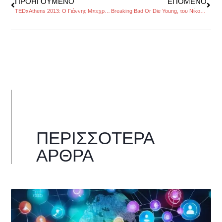
ΠΡΟΗΓΟΎΜΕΝΟ
ΕΠΌΜΕΝΟ
TEDxAthens 2013: O Γιάννης Μπεχράκης περιγράφει τι έζησε στην Σιέρα Λεόνε
Breaking Bad Or Die Young, του Νίκου Χατζηκάλφα
ΠΕΡΙΣΣΌΤΕΡΑ
ΆΡΘΡΑ