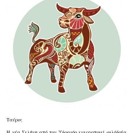
Ταύρος
Η νέα Σελήνη από τον Υδροχόο ενεργοποιεί φιλόδοξα