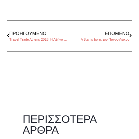
ΠΡΟΗΓΟΎΜΕΝΟ
ΕΠΌΜΕΝΟ
Travel Trade Athens 2018: Η Αθήνα στους κορυφαίους ταξιδιωτικούς προορισμούς
A Star is born, του Πάνου Λιάκου
ΠΕΡΙΣΣΌΤΕΡΑ
ΆΡΘΡΑ