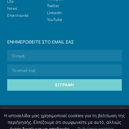
Life
Twitter
News
LinkedIn
Επικοινωνία
YouTube
ΕΝΗΜΕΡΩΘΕΊΤΕ ΣΤΟ EMAIL ΣΑΣ
ΕΓΓΡΑΦΉ
© 2026 nettings, ltd. All rights reserved.
Η ιστοσελίδα μας χρησιμοποιεί cookies για τη βελτίωση της
περιήγησής. Ελπίζουμε ότι συμφωνείτε με αυτό, αλλιώς
έχετε δικαίωμα μη αποδοχής.
Ρυθμίσεις cookies