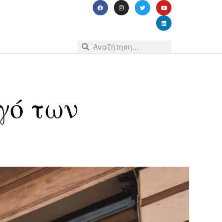
γό των