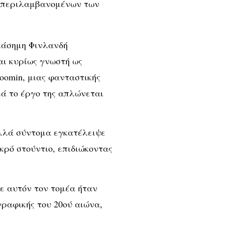
υμπεριλαμβανομένων των
διάσημη Φινλανδή
αι κυρίως γνωστή ως
omin, μιας φανταστικής
ά το έργο της απλώνεται
αλλά σύντομα εγκατέλειψε
ικρό στούντιο, επιδιώκοντας
σε αυτόν τον τομέα ήταν
γραφικής του 20ού αιώνα,