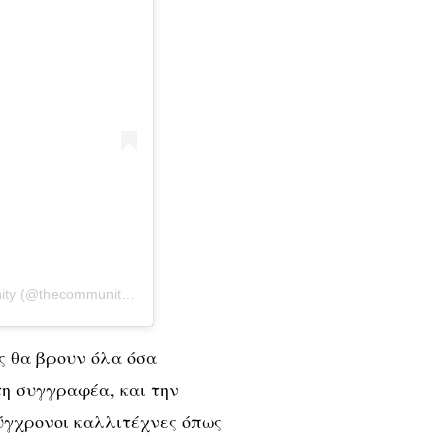
Η δημοσίευση κοινοποιήθηκε από το χρήστη The Community (@thecommunityparis)
ες θα βρουν όλα όσα
τη συγγραφέα, και την
ύγχρονοι καλλιτέχνες όπως