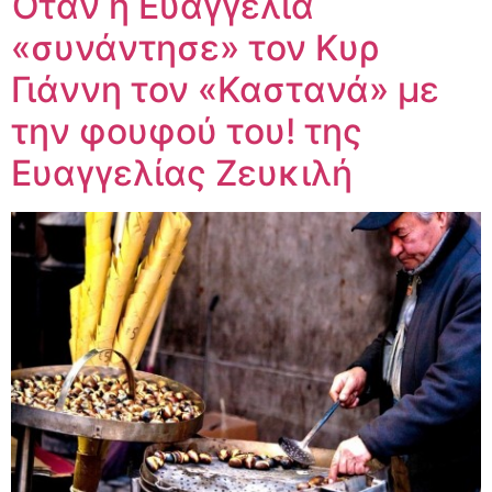
Όταν η Ευαγγελία
«συνάντησε» τον Κυρ
Γιάννη τον «Καστανά» με
την φουφού του! της
Ευαγγελίας Ζευκιλή