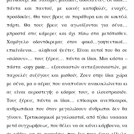
πάντα και παντού, με κοινές καταβολές, ενοχές,
προσδοκίες. Θα τους βρεις σε παράθυρα και σε κοκτέιλ
πάρτι. Θα τους βρεις να αγωνίζονται για σένα…
μπροστά στις κάμερες και όχι πίσω στα μετόπισθεν.
Χαμόγελο οδοντόκρεμας στον φακό…γοητευτικοί…
επικίνδυνοι… αληθινοί ψεύτες. Είναι αυτοί που θα σε
«σώσουν»… τους ξέρεις… πάντα οι ίδιοι. Μια κάστα –
πάστα -copy paste… εξουσιαστών αντιεξουσιαστών, με
παχουλές συζύγους και μισθούς. Ζουν στην ίδια χώρα
με σένα, μα ο αέρας που αναπνέουν ανακυκλώνεται κι
ας είναι αεροστεγής ο κόσμος τους, ο ιλουστρασιόν.
Τους ξέρεις, πάντα οι ίδιοι… επίκαιροι ανεπίκαιροι,
ανθρωπάκια που όταν μεγαλώσουν άνθρωποι δεν θα
γίνουν. Τριτοκοσμικοί μεγαλοαστοί, από τζάκι νααααα
μετά συγχωρήσεως, που θέλει να σε κάνει κάρβουνο, να
σε κάψει, να σε αφανίσει, που δεν τους έχεις είδωλο.