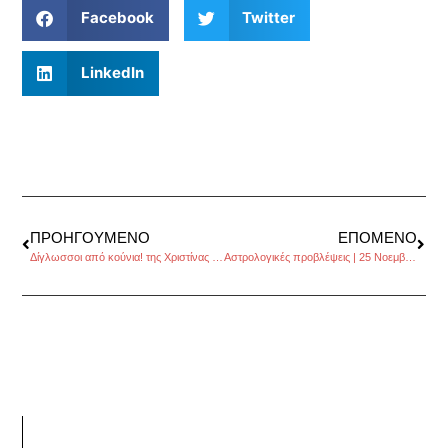
Facebook
Twitter
LinkedIn
ΠΡΟΗΓΟΎΜΕΝΟ
ΕΠΌΜΕΝΟ
Δίγλωσσοι από κούνια! της Χριστίνας Καλογεροπούλου
Αστρολογικές προβλέψεις | 25 Νοεμβρίου – 1 Δεκεμβρίου, από τον Πέρρη Κρητικό