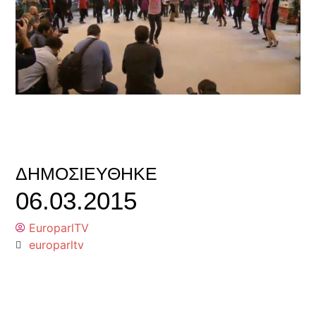
ΔΗΜΟΣΙΕΎΘΗΚΕ
06.03.2015
EuroparlTV
europarltv