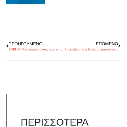
ΠΡΟΗΓΟΎΜΕΝΟ
ΕΠΌΜΕΝΟ
SOPHIA: Μια εταιρεία πολιτιστικής επιχειρηματικότητας, της Κατερίνας Σταματελοπούλου
Η πρόσβαση στη θάλασσα μπορεί να είναι ένα… δώρο!
ΠΕΡΙΣΣΌΤΕΡΑ