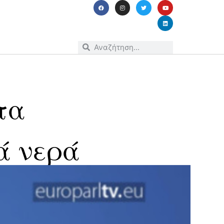
τα
ά νερά