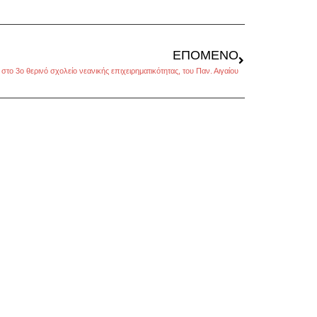
ΕΠΌΜΕΝΟ
στο 3o θερινό σχολείο νεανικής επιχειρηματικότητας, του Παν. Αιγαίου