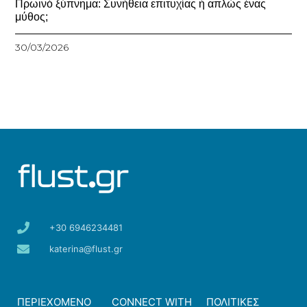
Πρωινό ξύπνημα: Συνήθεια επιτυχίας ή απλώς ένας
μύθος;
30/03/2026
+30 6946234481
katerina@flust.gr
ΠΕΡΙΕΧΟΜΕΝΟ
CONNECT WITH
ΠΟΛΙΤΙΚΕΣ