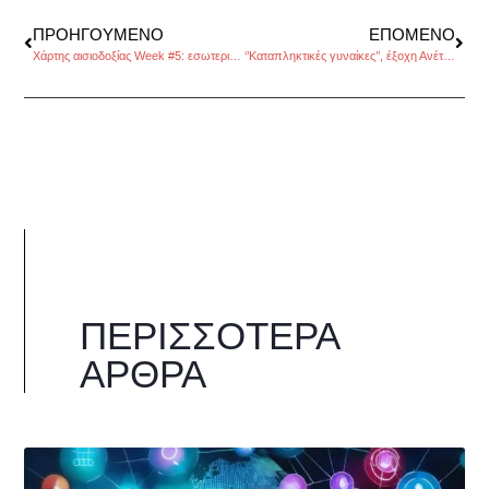
ΠΡΟΗΓΟΎΜΕΝΟ
ΕΠΌΜΕΝΟ
Χάρτης αισιοδοξίας Week #5: εσωτερικότητα & άνθιση, της Άννας Σαρούκου
‘’Καταπληκτικές γυναίκες’’, έξοχη Ανέτ Μπένινγκ, του Πάνου Λιάκου
ΠΕΡΙΣΣΌΤΕΡΑ
ΆΡΘΡΑ