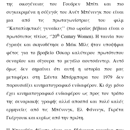
της οικογένειας του Γουόρεν Μπίτι και πιο
συγκεκριμένα η σύζυγός του Ανέτ Μπένινγκ που είναι
μια από τις πρωταγωνίστριες του φιλμ
‘’Καταπληκτικές γυναίκες’’ (πιο ωραίος βέβαια είναι ο
th
πρωτότυπος τίτλος, ‘’20
Century Women). Η ταινία που
έγραψε και σκηνοθέτησε ο Μάικ Μίλς ήταν υποψήφια
φέτος για το βραβείο Όσκαρ καλύτερου πρωτότυπου
σεναρίου και σίγουρα το μεγάλο αουτσάιντερ. Αυτό
όμως δεν σημαίνει ότι αυτή η ιστορία που μας
μεταφέρει στη Σάντα Μπάρμπαρα του 1979 δεν
παρουσιάζει κινηματογραφικό ενδιαφέρον. Κι όχι μόνο
έχει κινηματογραφικό ενδιαφέρον ως προς τον τρόπο
της σεναριακής γραφής αλλά αποσπά και πολύ καλές
ερμηνείες από τις Μπένινγκ, Ελ Φάνινγκ, Γκρέτα
Γκέργουικ και κυρίως από την πρώτη.
Η Ντοροθέα Φίλντς είναι μια 55άχρονη γυναίκα που