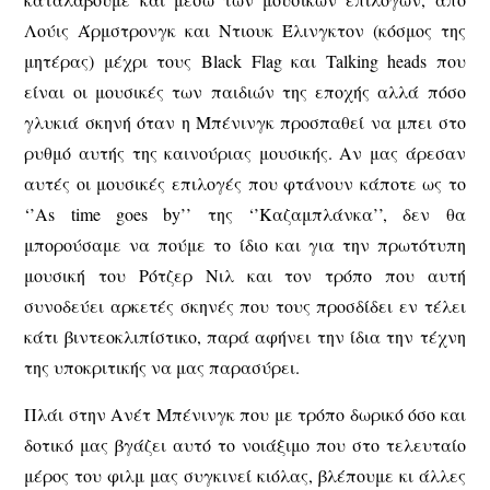
Λούις Άρμστρονγκ και Ντιουκ Έλινγκτον (κόσμος της
μητέρας) μέχρι τους Black Flag και Talking heads που
είναι οι μουσικές των παιδιών της εποχής αλλά πόσο
γλυκιά σκηνή όταν η Μπένινγκ προσπαθεί να μπει στο
ρυθμό αυτής της καινούριας μουσικής. Αν μας άρεσαν
αυτές οι μουσικές επιλογές που φτάνουν κάποτε ως το
‘’As time goes by’’ της ‘’Καζαμπλάνκα’’, δεν θα
μπορούσαμε να πούμε το ίδιο και για την πρωτότυπη
μουσική του Ρότζερ Νιλ και τον τρόπο που αυτή
συνοδεύει αρκετές σκηνές που τους προσδίδει εν τέλει
κάτι βιντεοκλιπίστικο, παρά αφήνει την ίδια την τέχνη
της υποκριτικής να μας παρασύρει.
Πλάι στην Ανέτ Μπένινγκ που με τρόπο δωρικό όσο και
δοτικό μας βγάζει αυτό το νοιάξιμο που στο τελευταίο
μέρος του φιλμ μας συγκινεί κιόλας, βλέπουμε κι άλλες