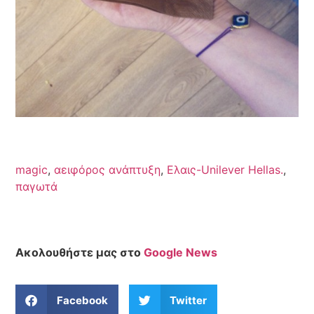
magic
,
αειφόρος ανάπτυξη
,
Ελαις-Unilever Hellas.
,
παγωτά
Ακολουθήστε μας στο
Google News
Facebook
Twitter