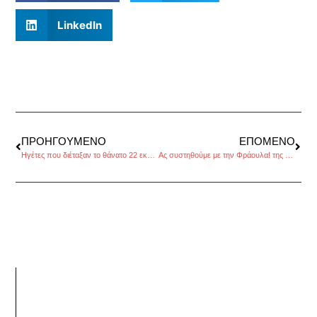
LinkedIn
ΠΡΟΗΓΟΎΜΕΝΟ
ΕΠΌΜΕΝΟ
Ηγέτες που διέταξαν το θάνατο 22 εκατομμυρίων αμάχων, του Βαγγέλη Γεωργίου
Ας συστηθούμε με την Φράουλα! της Ευαγγελίας Ζευκιλή