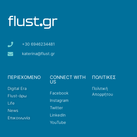
+30 6946234481
katerina@flust.gr
ΠΕΡΙΕΧΟΜΕΝΟ
CONNECT WITH
ΠΟΛΙΤΙΚΕΣ
US
Digital Era
Πολιτική
Facebook
Απορρήτου
Flust-άρω
Instagram
Life
Twitter
News
LinkedIn
Επικοινωνία
YouTube