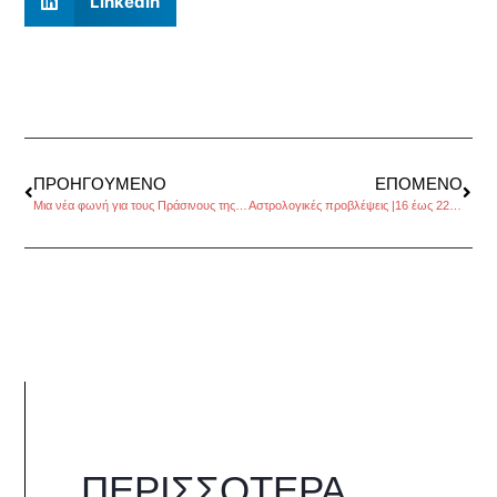
LinkedIn
ΠΡΟΗΓΟΎΜΕΝΟ
ΕΠΌΜΕΝΟ
Μια νέα φωνή για τους Πράσινους της Ευρώπης
Αστρολογικές προβλέψεις |16 έως 22 Ιουνίου 2014, από τον Πέρρη Κρητικό
ΠΕΡΙΣΣΌΤΕΡΑ