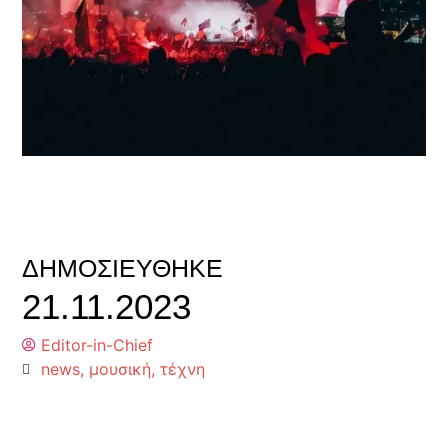
ΔΗΜΟΣΙΕΎΘΗΚΕ
21.11.2023
Editor-in-Chief
news
,
μουσική
,
τέχνη