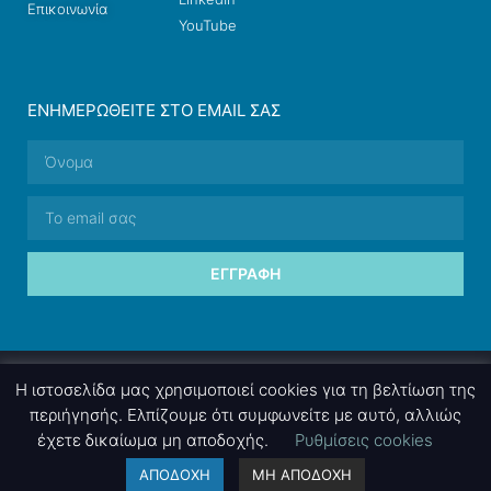
Επικοινωνία
YouTube
ΕΝΗΜΕΡΩΘΕΊΤΕ ΣΤΟ EMAIL ΣΑΣ
ΕΓΓΡΑΦΉ
© 2026 nettings, ltd. All rights reserved.
Η ιστοσελίδα μας χρησιμοποιεί cookies για τη βελτίωση της
περιήγησής. Ελπίζουμε ότι συμφωνείτε με αυτό, αλλιώς
έχετε δικαίωμα μη αποδοχής.
Ρυθμίσεις cookies
A project by
nettings, ltd
. Powered by
mgk
.advertising
.
ΑΠΟΔΟΧΗ
ΜΗ ΑΠΟΔΟΧΗ