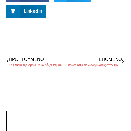
LinkedIn
ΠΡΟΗΓΟΎΜΕΝΟ
ΕΠΌΜΕΝΟ
Το iRadio της Apple θα αλλάξει τα μουσικά δεδομένα στους χρήστες της
Εικόνες από τις διαδηλώσεις στην Κωνσταντινούπολη με τον φακό του time