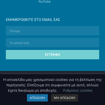
YouTube
ΕΝΗΜΕΡΩΘΕΊΤΕ ΣΤΟ EMAIL ΣΑΣ
ΕΓΓΡΑΦΉ
© 2026 nettings, ltd. All rights reserved.
Η ιστοσελίδα μας χρησιμοποιεί cookies για τη βελτίωση της
περιήγησής. Ελπίζουμε ότι συμφωνείτε με αυτό, αλλιώς
έχετε δικαίωμα μη αποδοχής.
Ρυθμίσεις cookies
A project by
nettings, ltd
. Powered by
mgk
.advertising
.
ΑΠΟΔΟΧΗ
ΜΗ ΑΠΟΔΟΧΗ