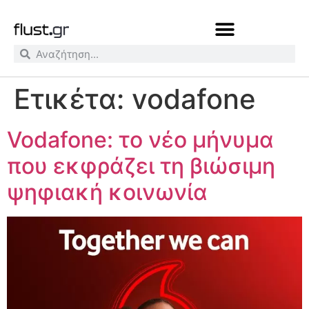
Ετικέτα:
vodafone
Vodafone: το νέο μήνυμα
που εκφράζει τη βιώσιμη
ψηφιακή κοινωνία