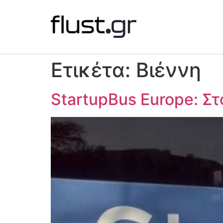
Ετικέτα:
Βιέννη
StartupBus Europe: Στ