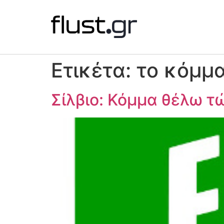
Ετικέτα:
το κόμμ
Σίλβιο: Κόμμα θέλω τ