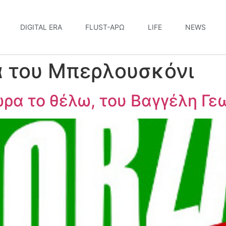
DIGITAL ERA
FLUST-ΆΡΩ
LIFE
NEWS
α του Μπερλουσκόνι
ώρα το θέλω, του Βαγγέλη Γε