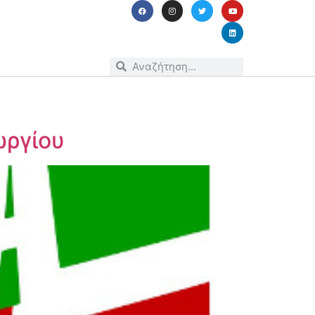
ωργίου