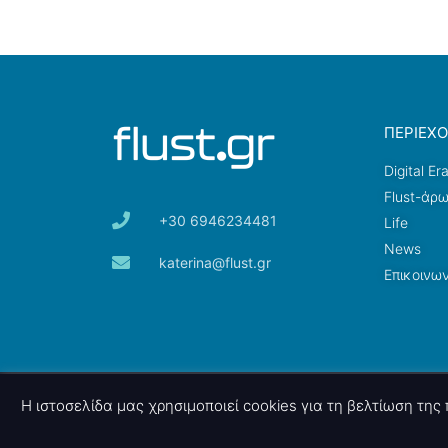
ΠΕΡΙΕΧ
Digital Er
Flust-άρ
+30 6946234481
Life
News
katerina@flust.gr
Επικοινων
© 2026 nettings, ltd. All rights reserved.
Η ιστοσελίδα μας χρησιμοποιεί cookies για τη βελτίωση τη