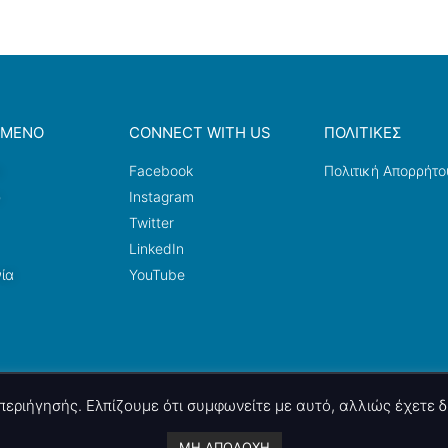
ΟΜΕΝΟ
CONNECT WITH US
ΠΟΛΙΤΙΚΕΣ
a
Facebook
Πολιτική Απορρήτο
ω
Instagram
Twitter
LinkedIn
ία
YouTube
ς περιήγησής. Ελπίζουμε ότι συμφωνείτε με αυτό, αλλιώς έχετε
A project by
nettings, ltd
. Powered by
mgk
.advertising
.
ΜΗ ΑΠΟΔΟΧΗ