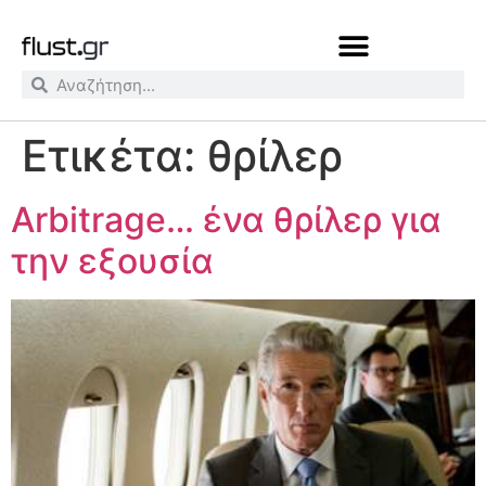
Ετικέτα:
θρίλερ
Arbitrage… ένα θρίλερ για
την εξουσία