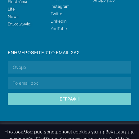
Flust-άρω
Instagram
Life
Twitter
News
LinkedIn
Επικοινωνία
YouTube
ΕΝΗΜΕΡΩΘΕΊΤΕ ΣΤΟ EMAIL ΣΑΣ
ΕΓΓΡΑΦΉ
© 2026 nettings, ltd. All rights reserved.
Η ιστοσελίδα μας χρησιμοποιεί cookies για τη βελτίωση της
περιήγησής. Ελπίζουμε ότι συμφωνείτε με αυτό, αλλιώς