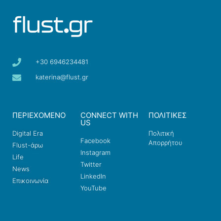
+30 6946234481
katerina@flust.gr
ΠΕΡΙΕΧΟΜΕΝΟ
CONNECT WITH
ΠΟΛΙΤΙΚΕΣ
US
Digital Era
Πολιτική
Facebook
Απορρήτου
Flust-άρω
Instagram
Life
Twitter
News
LinkedIn
Επικοινωνία
YouTube