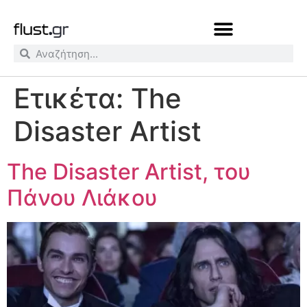
Ετικέτα:
The
Disaster Artist
The Disaster Artist, του
Πάνου Λιάκου