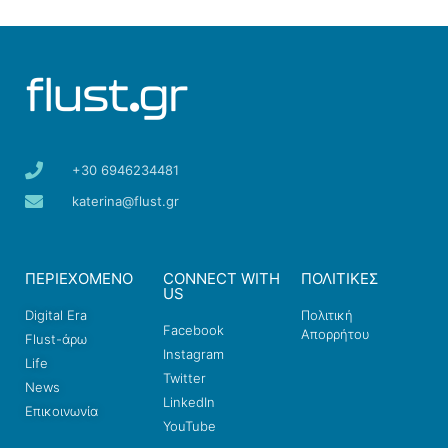
+30 6946234481
katerina@flust.gr
ΠΕΡΙΕΧΟΜΕΝΟ
CONNECT WITH
ΠΟΛΙΤΙΚΕΣ
US
Digital Era
Πολιτική
Facebook
Απορρήτου
Flust-άρω
Instagram
Life
Twitter
News
LinkedIn
Επικοινωνία
YouTube